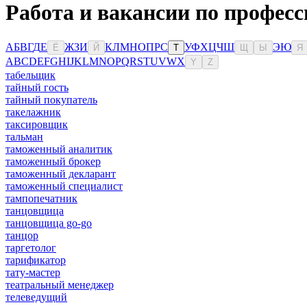
Работа и вакансии по професс
А
Б
В
Г
Д
Е
Ж
З
И
К
Л
М
Н
О
П
Р
С
У
Ф
Х
Ц
Ч
Ш
Э
Ю
Ё
Й
Т
Щ
Ы
Я
A
B
C
D
E
F
G
H
I
J
K
L
M
N
O
P
Q
R
S
T
U
V
W
X
Y
Z
табельщик
тайный гость
тайный покупатель
такелажник
таксировщик
тальман
таможенный аналитик
таможенный брокер
таможенный декларант
таможенный специалист
тампопечатник
танцовщица
танцовщица go-go
танцор
таргетолог
тарификатор
тату-мастер
театральный менеджер
телеведущий