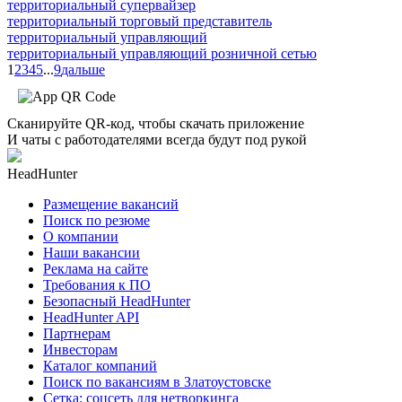
территориальный супервайзер
территориальный торговый представитель
территориальный управляющий
территориальный управляющий розничной сетью
1
2
3
4
5
...
9
дальше
Сканируйте QR-код, чтобы скачать приложение
И чаты с работодателями всегда будут под рукой
HeadHunter
Размещение вакансий
Поиск по резюме
О компании
Наши вакансии
Реклама на сайте
Требования к ПО
Безопасный HeadHunter
HeadHunter API
Партнерам
Инвесторам
Каталог компаний
Поиск по вакансиям в Златоустовске
Сетка: соцсеть для нетворкинга